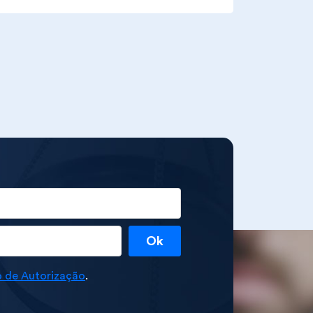
Ok
 de Autorização
.