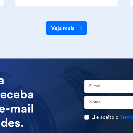
Veja mais
a
E-mail
receba
 e-mail
Li e aceito o
Termo
ades.