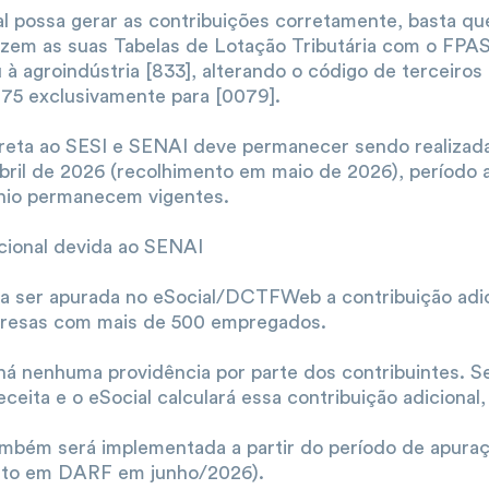
al possa gerar as contribuições corretamente, basta q
izem as suas Tabelas de Lotação Tributária com o FPAS
u à agroindústria [833], alterando o código de terceiro
75 exclusivamente para [0079].
reta ao SESI e SENAI deve permanecer sendo realizada
bril de 2026 (recolhimento em maio de 2026), período a
nio permanecem vigentes.
cional devida ao SENAI
 ser apurada no eSocial/DCTFWeb a contribuição adic
resas com mais de 500 empregados.
há nenhuma providência por parte dos contribuintes. S
ceita e o eSocial calculará essa contribuição adicional,
ambém será implementada a partir do período de apura
nto em DARF em junho/2026).