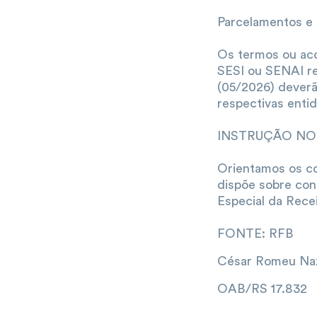
Parcelamentos e
Os termos ou aco
SESI ou SENAI re
(05/2026) deverã
respectivas enti
INSTRUÇÃO NOR
Orientamos os co
dispõe sobre cont
Especial da Recei
FONTE: RFB
César Romeu Naz
OAB/RS 17.832