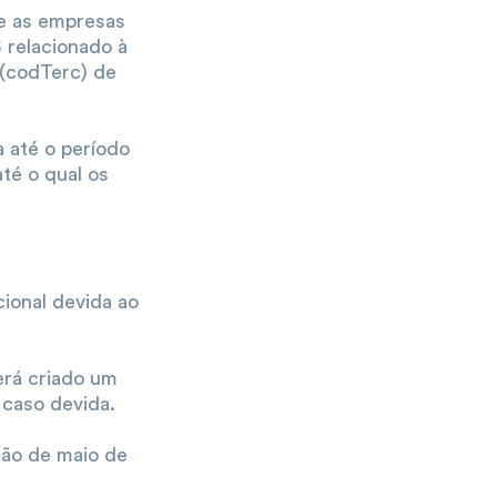
ue as empresas
 relacionado à
s (codTerc) de
 até o período
té o qual os
ional devida ao
erá criado um
 caso devida.
ção de maio de