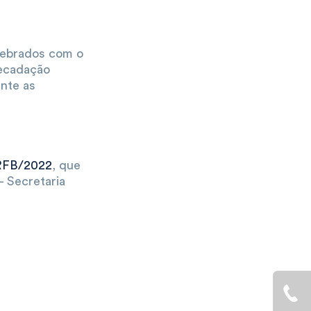
elebrados com o
recadação
nte as
 RFB/2022
, que
- Secretaria