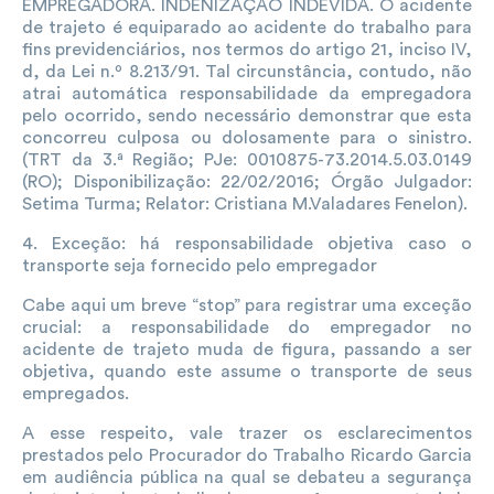
EMPREGADORA. INDENIZAÇÃO INDEVIDA. O acidente
de trajeto é equiparado ao acidente do trabalho para
fins previdenciários, nos termos do artigo 21, inciso IV,
d, da Lei n.º 8.213/91. Tal circunstância, contudo, não
atrai automática responsabilidade da empregadora
pelo ocorrido, sendo necessário demonstrar que esta
concorreu culposa ou dolosamente para o sinistro.
(TRT da 3.ª Região; PJe: 0010875-73.2014.5.03.0149
(RO); Disponibilização: 22/02/2016; Órgão Julgador:
Setima Turma; Relator: Cristiana M.Valadares Fenelon).
4. Exceção: há responsabilidade objetiva caso o
transporte seja fornecido pelo empregador
Cabe aqui um breve “stop” para registrar uma exceção
crucial: a responsabilidade do empregador no
acidente de trajeto muda de figura, passando a ser
objetiva, quando este assume o transporte de seus
empregados.
A esse respeito, vale trazer os esclarecimentos
prestados pelo Procurador do Trabalho Ricardo Garcia
em audiência pública na qual se debateu a segurança