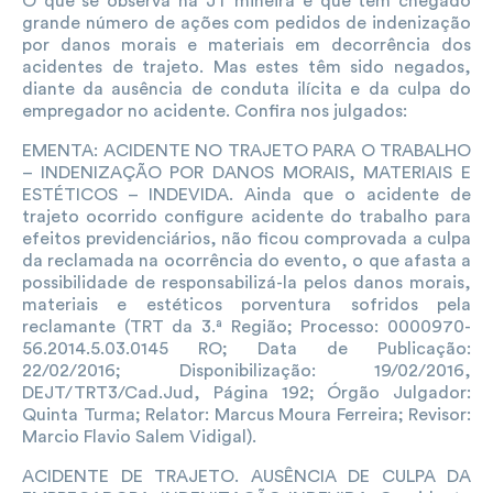
O que se observa na JT mineira é que tem chegado
grande número de ações com pedidos de indenização
por danos morais e materiais em decorrência dos
acidentes de trajeto. Mas estes têm sido negados,
diante da ausência de conduta ilícita e da culpa do
empregador no acidente. Confira nos julgados:
EMENTA: ACIDENTE NO TRAJETO PARA O TRABALHO
– INDENIZAÇÃO POR DANOS MORAIS, MATERIAIS E
ESTÉTICOS – INDEVIDA. Ainda que o acidente de
trajeto ocorrido configure acidente do trabalho para
efeitos previdenciários, não ficou comprovada a culpa
da reclamada na ocorrência do evento, o que afasta a
possibilidade de responsabilizá-la pelos danos morais,
materiais e estéticos porventura sofridos pela
reclamante (TRT da 3.ª Região; Processo: 0000970-
56.2014.5.03.0145 RO; Data de Publicação:
22/02/2016; Disponibilização: 19/02/2016,
DEJT/TRT3/Cad.Jud, Página 192; Órgão Julgador:
Quinta Turma; Relator: Marcus Moura Ferreira; Revisor:
Marcio Flavio Salem Vidigal).
ACIDENTE DE TRAJETO. AUSÊNCIA DE CULPA DA