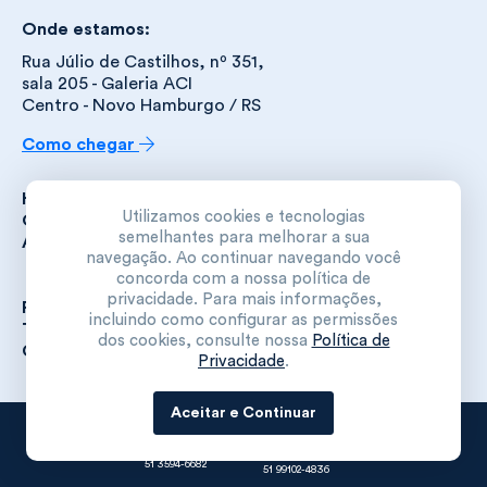
Onde estamos:
Rua Júlio de Castilhos, nº 351,
sala 205 - Galeria ACI
Centro - Novo Hamburgo / RS
Como chegar
Home
Utilizamos cookies e tecnologias
Quem Somos
semelhantes para melhorar a sua
Áreas de Atuação
navegação. Ao continuar navegando você
Previdenciário
concorda com a nossa política de
Trabalhista Empresarial
privacidade. Para mais informações,
Publicações
incluindo como configurar as permissões
Trabalhe Conosco
dos cookies, consulte nossa
Política de
Contato
Privacidade
.
Aceitar e Continuar
Fale com um advogado
Nazario & Nazario Advogados Associados S/C. Todos os
Entre em contato
Especialista
51 3594-6682
direitos reservados.
51 99102-4836