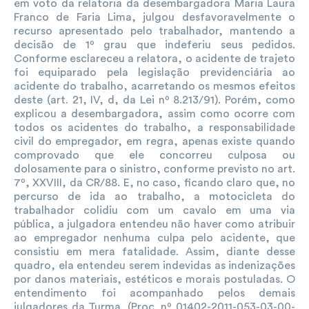
em voto da relatoria da desembargadora Maria Laura
Franco de Faria Lima, julgou desfavoravelmente o
recurso apresentado pelo trabalhador, mantendo a
decisão de 1º grau que indeferiu seus pedidos.
Conforme esclareceu a relatora, o acidente de trajeto
foi equiparado pela legislação previdenciária ao
acidente do trabalho, acarretando os mesmos efeitos
deste (art. 21, IV, d, da Lei nº 8.213/91). Porém, como
explicou a desembargadora, assim como ocorre com
todos os acidentes do trabalho, a responsabilidade
civil do empregador, em regra, apenas existe quando
comprovado que ele concorreu culposa ou
dolosamente para o sinistro, conforme previsto no art.
7º, XXVIII, da CR/88. E, no caso, ficando claro que, no
percurso de ida ao trabalho, a motocicleta do
trabalhador colidiu com um cavalo em uma via
pública, a julgadora entendeu não haver como atribuir
ao empregador nenhuma culpa pelo acidente, que
consistiu em mera fatalidade. Assim, diante desse
quadro, ela entendeu serem indevidas as indenizações
por danos materiais, estéticos e morais postuladas. O
entendimento foi acompanhado pelos demais
julgadores da Turma. (Proc. nº 01402-2011-053-03-00-